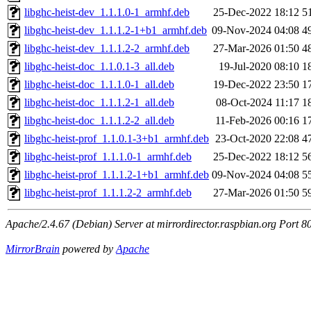
libghc-heist-dev_1.1.1.0-1_armhf.deb
25-Dec-2022 18:12
5
libghc-heist-dev_1.1.1.2-1+b1_armhf.deb
09-Nov-2024 04:08
4
libghc-heist-dev_1.1.1.2-2_armhf.deb
27-Mar-2026 01:50
4
libghc-heist-doc_1.1.0.1-3_all.deb
19-Jul-2020 08:10
1
libghc-heist-doc_1.1.1.0-1_all.deb
19-Dec-2022 23:50
1
libghc-heist-doc_1.1.1.2-1_all.deb
08-Oct-2024 11:17
1
libghc-heist-doc_1.1.1.2-2_all.deb
11-Feb-2026 00:16
1
libghc-heist-prof_1.1.0.1-3+b1_armhf.deb
23-Oct-2020 22:08
4
libghc-heist-prof_1.1.1.0-1_armhf.deb
25-Dec-2022 18:12
5
libghc-heist-prof_1.1.1.2-1+b1_armhf.deb
09-Nov-2024 04:08
5
libghc-heist-prof_1.1.1.2-2_armhf.deb
27-Mar-2026 01:50
5
Apache/2.4.67 (Debian) Server at mirrordirector.raspbian.org Port 8
MirrorBrain
powered by
Apache