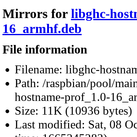
Mirrors for
libghc-host
16_armhf.deb
File information
Filename:
libghc-hostna
Path:
/raspbian/pool/main
hostname-prof_1.0-16_a
Size:
11K (10936 bytes)
Last modified:
Sat, 08 O